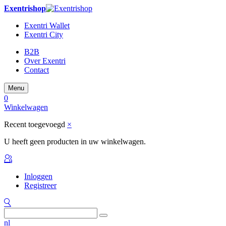
Exentrishop
Exentri Wallet
Exentri City
B2B
Over Exentri
Contact
Menu
0
Winkelwagen
Recent toegevoegd
×
U heeft geen producten in uw winkelwagen.
Inloggen
Registreer
nl